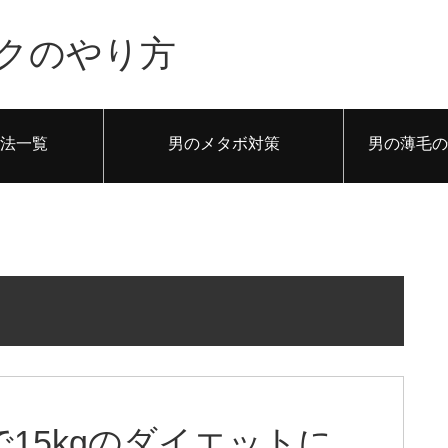
クのやり方
法一覧
男のメタボ対策
男の薄毛の
15kgのダイエットに