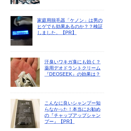
家庭用脱毛器「ケノン」は男の
ヒゲでも効果あるのか？？検証
しました。【PR】
汗臭いワキガ臭にも効く？
薬用デオドラントクリーム
『DEOSEEK』の効果は？
こんなに良いシャンプー知
らなかった！本当にお勧め
の『チャップアップシャン
プー』【PR】