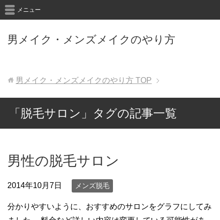
メニュー
男メイク・メンズメイクのやり方
男メイク・メンズメイクのやり方
TOP
「脱毛サロン」タグの記事一覧
男性の脱毛サロン
2014年10月7日
メンズ脱毛
分かりやすいように、おすすめのサロンをグラフにしてみ