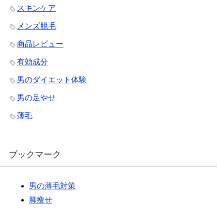
スキンケア
メンズ脱毛
商品レビュー
有効成分
男のダイエット体験
男の足やせ
薄毛
ブックマーク
男の薄毛対策
脚痩せ